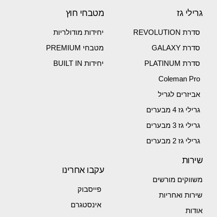
גרילי גז
מטבחי חוץ
סדרת REVOLUTION
יחידות מודולריות
סדרת GALAXY
מטבחי PREMIUM
סדרת PLATINUM
יחידות BUILT IN
Coleman Pro
אביזרים לגריל
גרילי גז 4 מבערים
גרילי גז 3 מבערים
גרילי גז 2 מבערים
שירות
עקבו אחרינו
משווקים מורשים
פייסבוק
שירות ואחריות
אינסטגרם
אודות