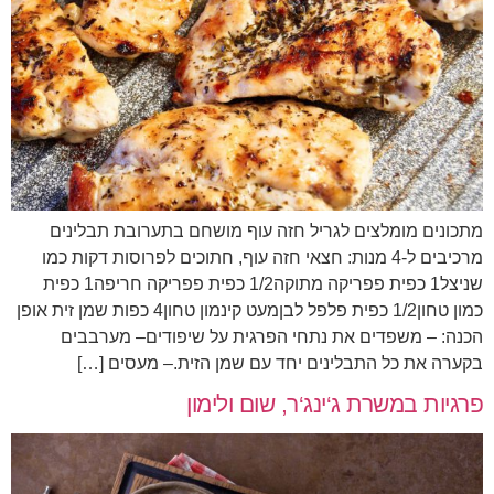
מתכונים מומלצים לגריל חזה עוף מושחם בתערובת תבלינים
מרכיבים ל-4 מנות: חצאי חזה עוף, חתוכים לפרוסות דקות כמו
שניצל1 כפית פפריקה מתוקה1/2 כפית פפריקה חריפה1 כפית
כמון טחון1/2 כפית פלפל לבןמעט קינמון טחון4 כפות שמן זית אופן
הכנה: – משפדים את נתחי הפרגית על שיפודים– מערבבים
בקערה את כל התבלינים יחד עם שמן הזית.– מעסים […]
פרגיות במשרת ג‘ינג‘ר, שום ולימון