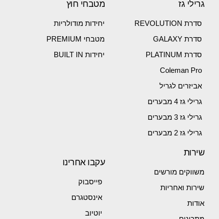
גרילי גז
מטבחי חוץ
סדרת REVOLUTION
יחידות מודולריות
סדרת GALAXY
מטבחי PREMIUM
סדרת PLATINUM
יחידות BUILT IN
Coleman Pro
אביזרים לגריל
גרילי גז 4 מבערים
גרילי גז 3 מבערים
גרילי גז 2 מבערים
שירות
עקבו אחרינו
משווקים מורשים
פייסבוק
שירות ואחריות
אינסטגרם
אודות
יוטיוב
מתכונים