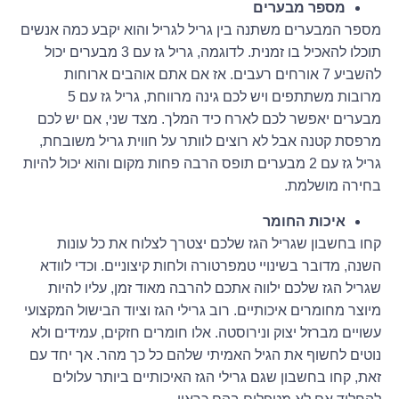
מספר מבערים
מספר המבערים משתנה בין גריל לגריל והוא יקבע כמה אנשים
תוכלו להאכיל בו זמנית. לדוגמה, גריל גז עם 3 מבערים יכול
להשביע 7 אורחים רעבים. אז אם אתם אוהבים ארוחות
מרובות משתתפים ויש לכם גינה מרווחת, גריל גז עם 5
מבערים יאפשר לכם לארח כיד המלך. מצד שני, אם יש לכם
מרפסת קטנה אבל לא רוצים לוותר על חווית גריל משובחת,
גריל גז עם 2 מבערים תופס הרבה פחות מקום והוא יכול להיות
בחירה מושלמת.
איכות החומר
קחו בחשבון שגריל הגז שלכם יצטרך לצלוח את כל עונות
השנה, מדובר בשינויי טמפרטורה ולחות קיצוניים. וכדי לוודא
שגריל הגז שלכם ילווה אתכם להרבה מאוד זמן, עליו להיות
מיוצר מחומרים איכותיים. רוב גרילי הגז וציוד הבישול המקצועי
עשויים מברזל יצוק ונירוסטה. אלו חומרים חזקים, עמידים ולא
נוטים לחשוף את הגיל האמיתי שלהם כל כך מהר. אך יחד עם
זאת, קחו בחשבון שגם גרילי הגז האיכותיים ביותר עלולים