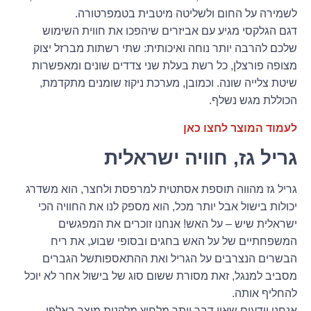
לשמירה על החום ולשליטה מיטבית בטמפרטורה.
דגם הגלקסי מגיע עם אביזרים שיהפכו את חווית השימוש
שלכם להרבה יותר נוחה ואיכותית: שתי רשתות מברזל יצוק
מצופה פורצלן, כל רשת בעלת שני צדדים שונים ומאפשרות
שיטת צלייה שונה. וכמובן, מערכת ניקוז שומנים מתקדמת,
הכוללת מגש נשלף.
לעמוד המוצר לחצו כאן
גריל גז, חוויה ישראלית
גריל גז מהווה תוספת אסתטית למרפסת ולחצר, הוא משדרג
יכולות בישול אבל יותר מכל, הוא מספק לנו את החוויה הכי
ישראלית שיש – על האש! אנחנו זוכרים את המפגשים
המשפחתיים של על האש בחגים ובסופי שבוע, את ריח
הבשרים הנצרבים על הגריל ואת ההתאספותשל הגברים
מסביב למנגל, זאת מסורת ששום סוג של בישול אחר לא יוכל
להחליף אותה.
אנחנו יודעים שאין דבר יותר מלחיץ מלקנות מוצר באלפי