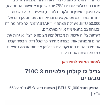
על המידה ותסייע להגיע לצלייה אחידה ומושלמת! הגרילים
מסדרת רבולושן לוכדים 75% יותר שומן ובאמצעות הפחתה זו,
של טפטוף השומן והתלקחות להבות, הצלייה בגריל פשוטה
יותר והבשר יוצא עסיסי, טעים ובריא יותר. עם הספק חום של
50,000 BTU, מערכת הצתה ™INSTASTART להצתה מהירה
ובטוחה גם בתנאי מזג אוויר מאתגרים.
רשתות צלייה איכותיות מברזל יצוק מצופה פורצלן, אוגרות את
החום ומפזרות אותו בצורה אחידה כך שכל חלקי הבשר יקבלו
את מידת החום המדויקת. עם רבולושן ארוחות גורמה נמצאות
במרחק הצתה אחת בלבד.
לעמוד המוצר לחצו כאן
גריל גז קולמן פלטינום 710C 3
מבערים
|
הספק חום
:
51,000 |
BTU
משטח בישול:
45 ס"מ על 66
ס"מ |