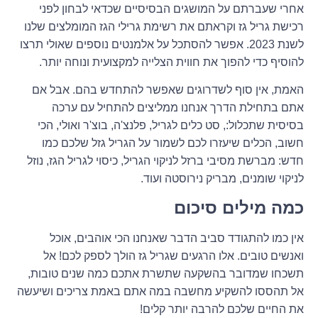
אחרי שעברתם על המושגים הבסיסיים שכדאי לבחון לפני
רכישת גריל גז וקראתם את רשימת גרילי הגז המומלצים שלנו
לשנת 2023. אפשר להסתכל על אלמנטים נוספים שאולי תרצו
להוסיף כדי להפוך את חווית הצלייה למקצועית ונוחה יותר.
האמת, אין סוף לשדרוגים שאפשר להתחדש בהם. אבל אם
אתם בתחילת הדרך אנחנו ממליצים להתחיל עם ערכה
בסיסית שתכלול:, סט כלים לגריל, פלנצ'ה, בוצ'ר ואולי, הכי
חשוב, הכלים שיעזרו לכם לשמור על הגריל גזל שלכם כמו
חדש: מברשת מסיבי ברזל לניקוי הגריל, כיסוי לגריל הגז, נוזל
לניקוי שומנים, מבריק נירוסטה ועוד.
כמה מילים סיכום
אין כמו להתגודד סביב הדבר שאנחנו הכי אוהבים, אוכל
ואנשים טובים. אלו הרגעים שגריל גז הולך לספק לכם! אל
תשכחו שמדובר בהשקעה שתשרת אתכם כמה שנים טובות,
אל תהססו להשקיע מחשבה במה אתם באמת צריכים ושיעשה
את החיים שלכם להרבה יותר קלים!