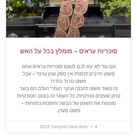
סוכריות עראיס – מומלץ בכל על האש
אם עוד לא יצא לכם לטעם סוכריות עראיס אתם
פשוט חייבים לנסות! אין ספק שהן טרנד – אבל
פשוט טרנד נהדר!
זה מאוד פשוט להכנה ועיקר חומרי הגלם הם בשר
טחון שומנים וטורטיות, כל השאר זה בונוס. הטורטיות
סופגות את השומן של הבשר והופכות נימוחות –
פשוט מעדן.
4 באוקטובר 2023
Alon Amir