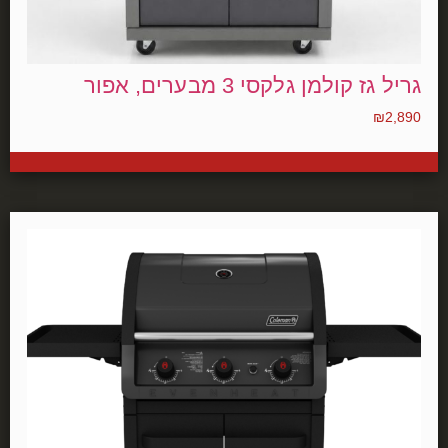
גריל גז קולמן גלקסי 3 מבערים, אפור
₪
2,890