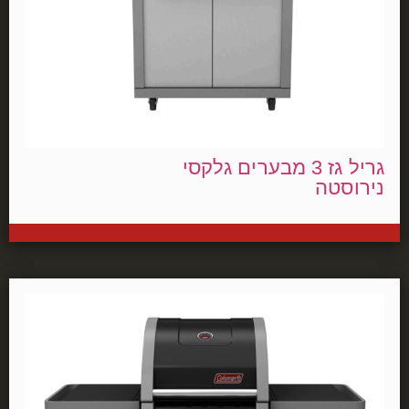
גריל גז 3 מבערים גלקסי
נירוסטה