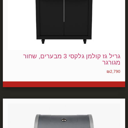
גריל גז קולמן גלקסי 3 מבערים, שחור
מגורגר
₪
2,790