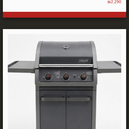
₪
2,290