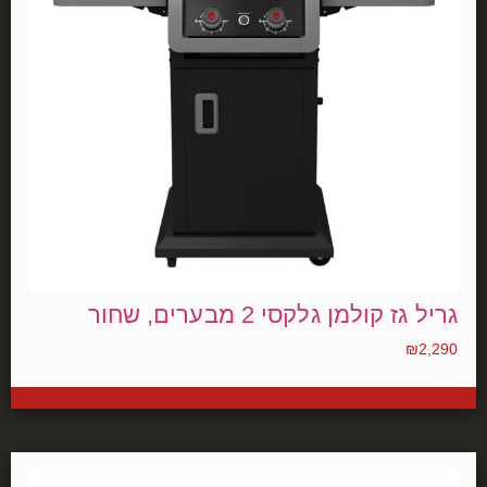
גריל גז קולמן גלקסי 2 מבערים, שחור
₪
2,290