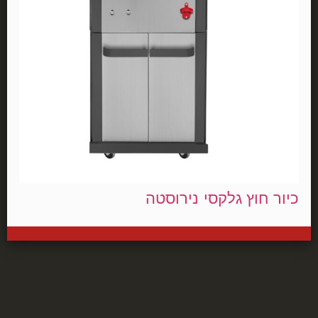
כיור חוץ גלקסי נירוסטה