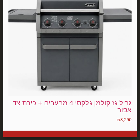
גריל גז קולמן גלקסי 4 מבערים + כירת צד,
אפור
₪
3,290