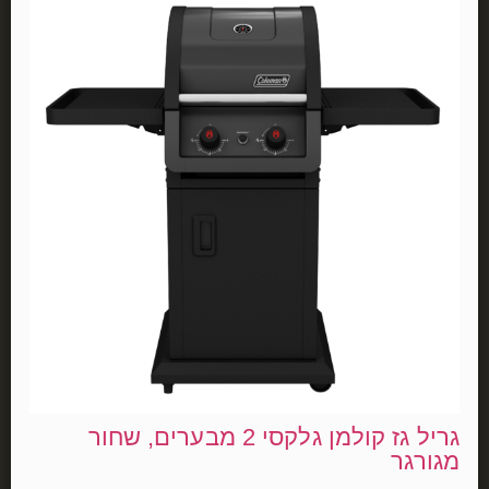
גריל גז קולמן גלקסי 2 מבערים, שחור
מגורגר