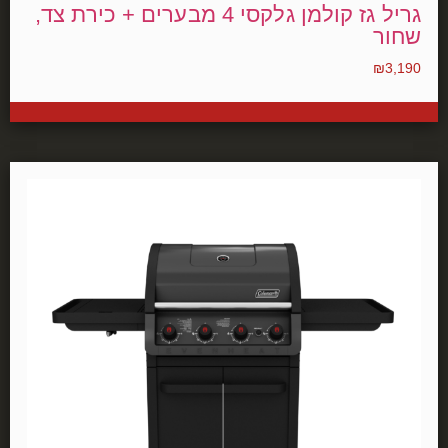
גריל גז קולמן גלקסי 4 מבערים + כירת צד,
שחור
₪
3,190