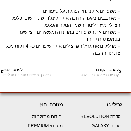
– משפדים את נתחי הפרגית על שיפודים
– מערבבים בקערה רחבה את הג‘ינג‘ר, שיני השום, פלפל
הצ‘ילי, מיץ הלימון והשמן, המלח והפלפל
– משרים את השיפודים במרינדה ומשאירים חצי שעה
בטמפרטורת החדר
– מדליקים את גריל הגז וצולים את השיפודים כ– 4 דקות מכל
צד, עד הזהבה
למתכון הקודם
למתכון הבא
קבבים בבירה עם חזרת לבנה
חזה עוף מושחם בתערובת תבלינים
גרילי גז
מטבחי חוץ
סדרת REVOLUTION
יחידות מודולריות
סדרת GALAXY
מטבחי PREMIUM