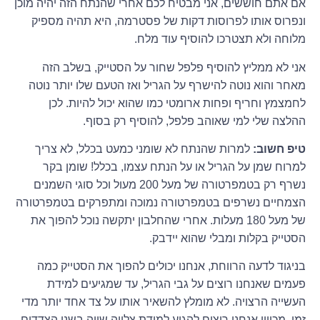
אם אתם חוששים, אני מבטיח לכם אחרי שהנתח הזה יהיה מוכן
ונפרוס אותו לפרוסות דקות של פסטרמה, היא תהיה מספיק
מלוחה ולא תצטרכו להוסיף עוד מלח.
אני לא ממליץ להוסיף פלפל שחור על הסטייק, בשלב הזה
מאחר והוא נוטה להישרף על הגריל ואז הטעם שלו יותר נוטה
לחמצמץ וחריף ופחות ארומטי כמו שהוא יכול להיות. לכן
ההלצה שלי למי שאוהב פלפל, להוסיף רק בסוף.
טיפ חשוב:
למרות שהנתח לא שומני כמעט בכלל, לא צריך
למרוח שמן על הגריל או על הנתח עצמו, בכלל! שומן בקר
נשרף רק בטמפרטורה של מעל 200 מעול וכל סוגי השמנים
הצמחיים נשרפים בטמפרטורה נמוכה ומתפרקים בטמפרטורה
של מעל 180 מעלות. אחרי שהחלבון יתקשה נוכל להפוך את
הסטייק בקלות ומבלי שהוא יידבק.
בניגוד לדעה הרווחת, אנחנו יכולים להפוך את הסטייק כמה
פעמים שאנחנו רוצים על גבי הגריל, עד שמגיעים למידת
העשייה הרצויה. לא מומלץ להשאיר אותו על צד אחד יותר מדי
זמן, מכיוון אנחנו רוצים להגיע למידת צלייה שווה בשני הצדדים.