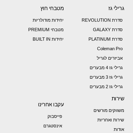
גרילי גז
מטבחי חוץ
סדרת REVOLUTION
יחידות מודולריות
סדרת GALAXY
מטבחי PREMIUM
סדרת PLATINUM
יחידות BUILT IN
Coleman Pro
אביזרים לגריל
גרילי גז 4 מבערים
גרילי גז 3 מבערים
גרילי גז 2 מבערים
שירות
עקבו אחרינו
משווקים מורשים
פייסבוק
שירות ואחריות
אינסטגרם
אודות