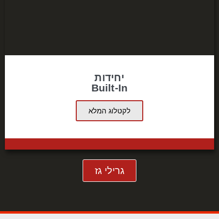
יחידות
Built-In
לקטלוג המלא
גרילי גז