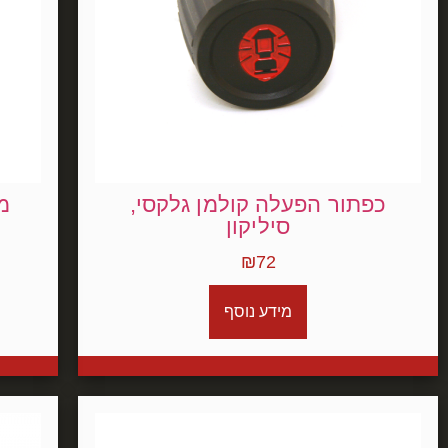
כפתור הפעלה קולמן גלקסי,
סיליקון
₪
72
מידע נוסף