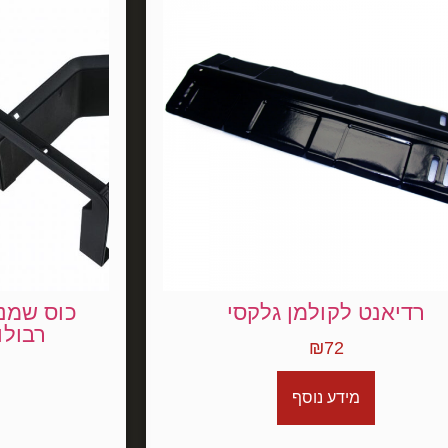
רדיאנט לקולמן גלקסי
כוס שמני
רבולו
₪
72
מידע נוסף