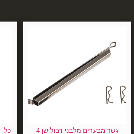
גשר מבערים מלבני רבולושן 4
כלי 