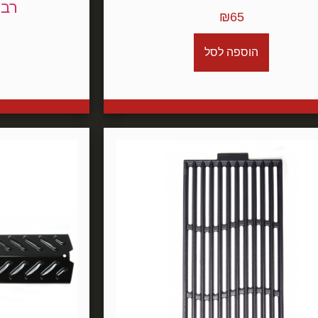
רבו
₪
65
הוספה לסל