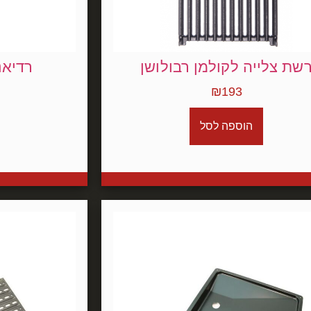
שת צלייה לקולמן רבולושן
רדיאנ
₪
193
הוספה לסל