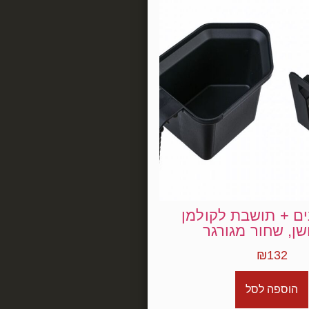
ם + תושבת לקולמן
שן, שחור מגורגר
₪
132
הוספה לסל