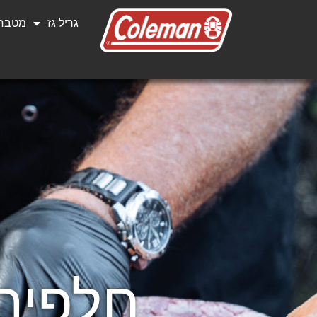
גריל גז
מטבחי
חלפים 