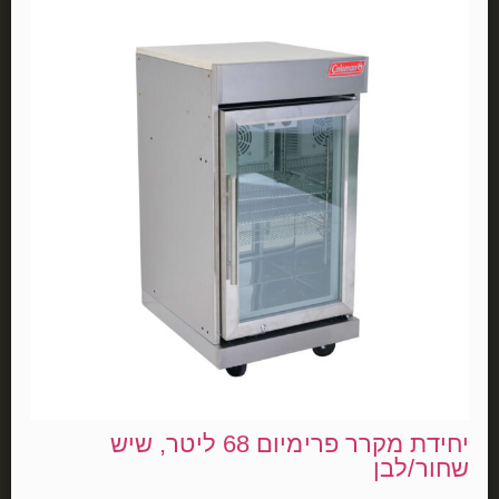
יחידת מקרר פרימיום 68 ליטר, שיש
שחור/לבן