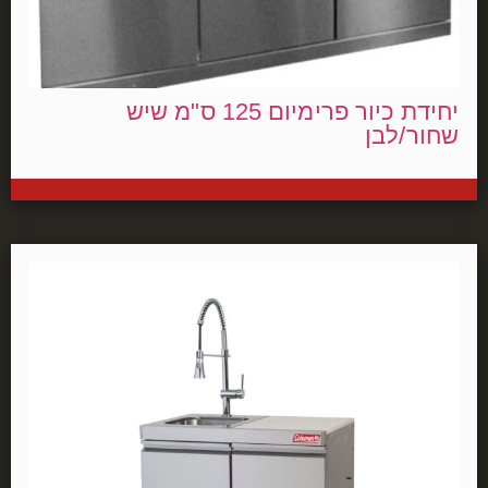
יחידת כיור פרימיום 125 ס"מ שיש
שחור/לבן