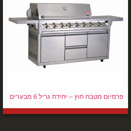
פרמיום מטבח חוץ – יחידת גריל 6 מבערים