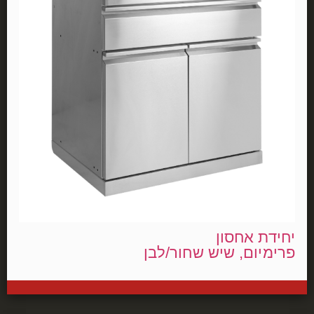
יחידת אחסון
פרימיום, שיש שחור/לבן