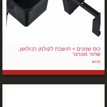
כוס שמנים + תושבת לקולמן רבולושן,
שחור מגורגר
₪
132