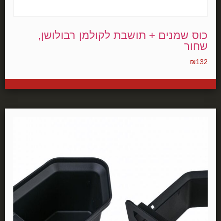
כוס שמנים + תושבת לקולמן רבולושן,
שחור
₪
132