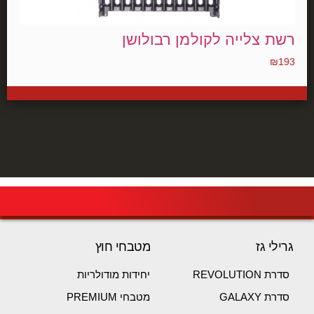
רשת צלייה לקולמן רבולושן
₪
193
גרילי גז
מטבחי חוץ
סדרת REVOLUTION
יחידות מודולריות
סדרת GALAXY
מטבחי PREMIUM