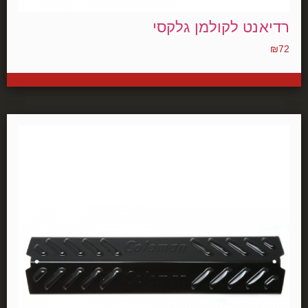
רדיאנט לקולמן גלקסי
₪
72