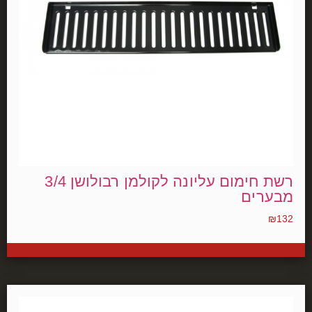
רשת חימום עליונה לקולמן רבולושן 3/4
מבערים
₪
132