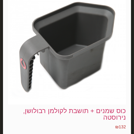
כוס שמנים + תושבת לקולמן רבולושן,
נירוסטה
₪
132