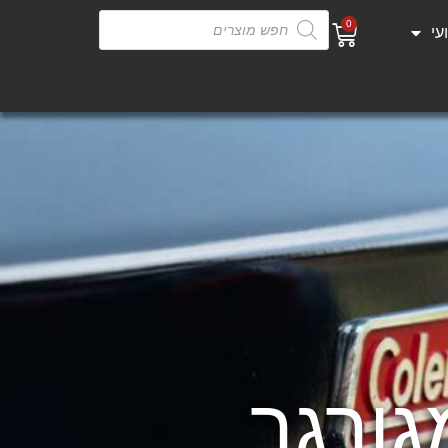
0
עי
גורגר