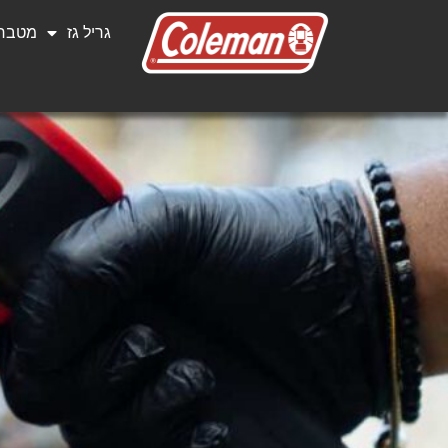
גריל גז
מטבחי