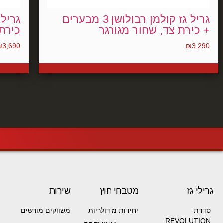
גריל גז קולמן רבולושן 3 מבערים
+ כירת צד, שחור מגורגר
כירת 
₪
3,690
₪
3,290
גרילי גז
מטבחי חוץ
שירות
סדרת
יחידות מודולריות
משווקים מורשים
REVOLUTION