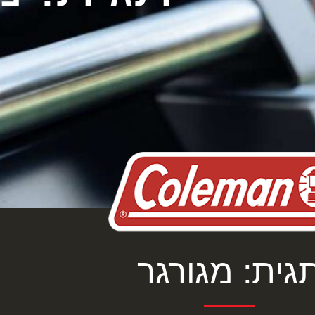
גית: מגורגר