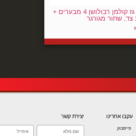
גריל גז קולמן רבולושן 4 מבערים +
צד, שחור מגורגר
עקבו אחרינו
יצירת קשר
פייסבוק