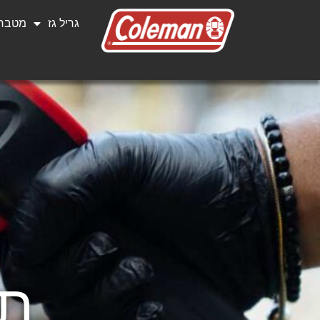
גריל גז
מטבחי
תג