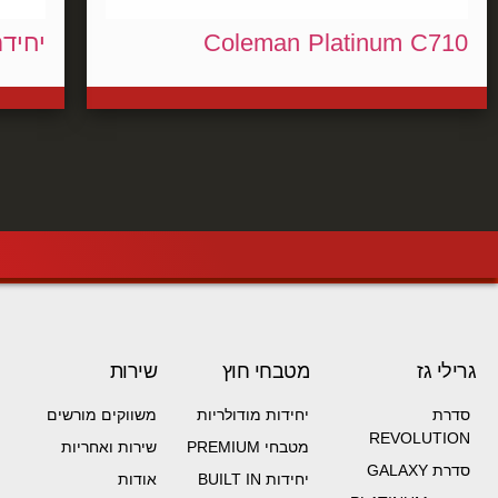
Coleman Platinum C710
יחידת
גרילי גז
מטבחי חוץ
שירות
סדרת
יחידות מודולריות
משווקים מורשים
REVOLUTION
מטבחי PREMIUM
שירות ואחריות
סדרת GALAXY
יחידות BUILT IN
אודות