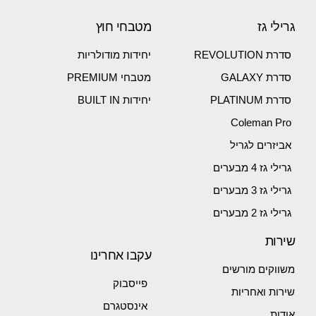
גרילי גז
מטבחי חוץ
סדרת REVOLUTION
יחידות מודולריות
סדרת GALAXY
מטבחי PREMIUM
סדרת PLATINUM
יחידות BUILT IN
Coleman Pro
אביזרים לגריל
גרילי גז 4 מבערים
גרילי גז 3 מבערים
גרילי גז 2 מבערים
שירות
עקבו אחרינו
משווקים מורשים
פייסבוק
שירות ואחריות
אינסטגרם
אודות