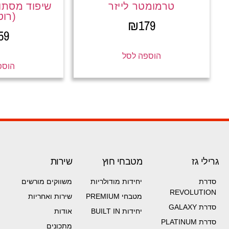
טרמומטר לייזר
שיפוד מסתוב
(רוט
₪
179
59
הוספה לסל
הוספ
גרילי גז
מטבחי חוץ
שירות
סדרת
יחידות מודולריות
משווקים מורשים
REVOLUTION
מטבחי PREMIUM
שירות ואחריות
סדרת GALAXY
יחידות BUILT IN
אודות
סדרת PLATINUM
מתכונים