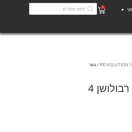
0
עי
REV
/ גשר
בולושן 4