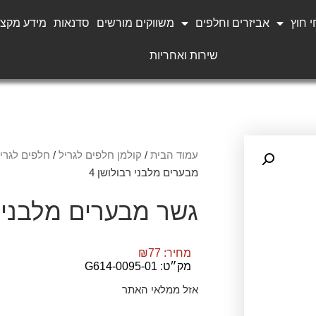
 חוץ
אביזרים וחלפים
משווקים מורשים
סדנאות
מידע מקצו
שירות ואחריות
עמוד הבית
/
קולמן חלפים לגריל
/
חלפים לגריל OLUTION
מבערים מלבני רבולושן 4
גשר מבערים מלבני ר
מחיר:
77
₪
מק״ט: G614-0095-01
אזל ממלאי האתר