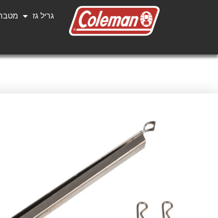
גריל גז
מטבחי