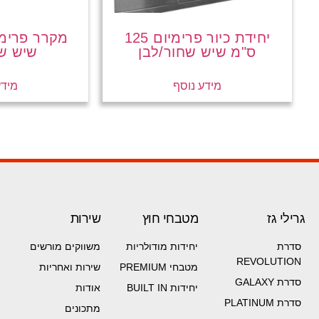
יחידת כיור פרימיום 125
ס"מ שיש שחור/לבן
שיש שח
מידע נוסף
מידע
גרילי גז
מטבחי חוץ
שירות
סדרת
יחידות מודולריות
משווקים מורשים
REVOLUTION
מטבחי PREMIUM
שירות ואחריות
סדרת GALAXY
יחידות BUILT IN
אודות
סדרת PLATINUM
מתכונים