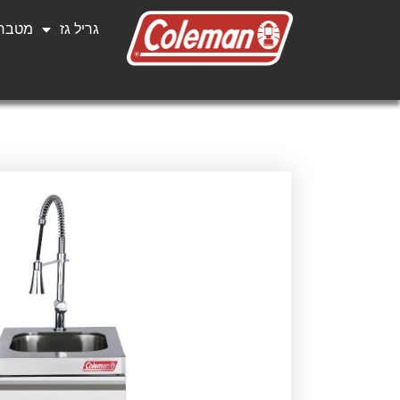
גריל גז
מטבחי