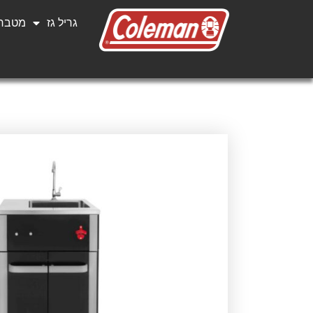
גריל גז
מטבחי