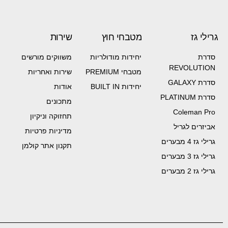
גרילי גז
מטבחי חוץ
שירות
סדרת
יחידות מודולריות
משווקים מורשים
REVOLUTION
מטבחי PREMIUM
שירות ואחריות
סדרת GALAXY
יחידות BUILT IN
אודות
סדרת PLATINUM
מתכונים
Coleman Pro
תחזוקה וניקיון
אביזרים לגריל
מדיניות פרטיות
גרילי גז 4 מבערים
תקנון אתר קולמן
גרילי גז 3 מבערים
גרילי גז 2 מבערים