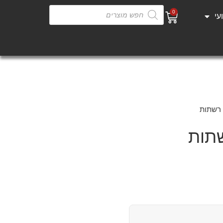
0
עי
 רשתות
שתות