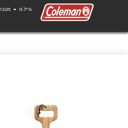
גריל גז
מטבחי