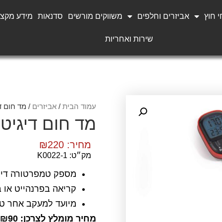
 חוץ
אביזרים וחלפים
משווקים מורשים
סדנאות
מידע מקצו
שירות ואחריות
עמוד הבית
/
אביזרים
/ מד חום ד
מד חום דיגיטל
מחיר:
220
₪
מק״ט: K0022-1
מספק טמפרטורה דיגי
קריאה בפרנהייט או 
מיועד למעקב אחר טמ
מחיר מומלץ לצרכן: ₪90