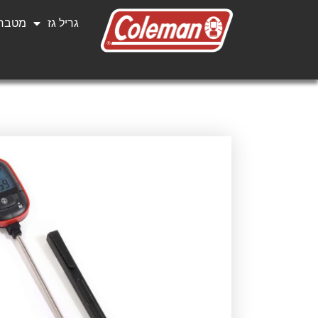
גריל גז
מטבחי