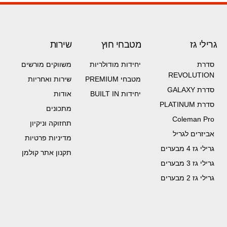
גרילי גז
מטבחי חוץ
שירות
סדרת
יחידות מודולריות
משווקים מורשים
REVOLUTION
מטבחי PREMIUM
שירות ואחריות
סדרת GALAXY
יחידות BUILT IN
אודות
סדרת PLATINUM
מתכונים
Coleman Pro
תחזוקה וניקיון
אביזרים לגריל
מדיניות פרטיות
גרילי גז 4 מבערים
תקנון אתר קולמן
גרילי גז 3 מבערים
גרילי גז 2 מבערים