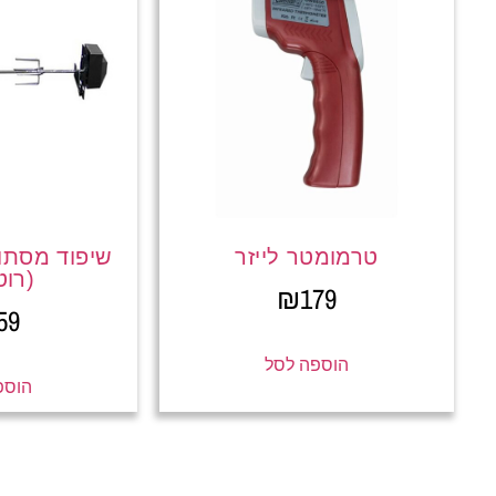
טרמומטר לייזר
שיפוד מסתוב
(רוט
₪
179
59
הוספה לסל
הוספ