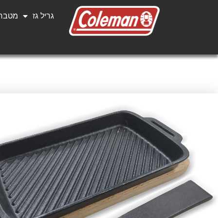
גריל גז
מטבחי