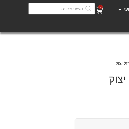
0
עי
ל יצוק
צוק