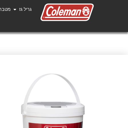
גריל גז
מטבחי