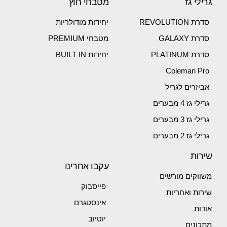
גרילי גז
מטבחי חוץ
סדרת REVOLUTION
יחידות מודולריות
סדרת GALAXY
מטבחי PREMIUM
סדרת PLATINUM
יחידות BUILT IN
Coleman Pro
אביזרים לגריל
גרילי גז 4 מבערים
גרילי גז 3 מבערים
גרילי גז 2 מבערים
שירות
עקבו אחרינו
משווקים מורשים
פייסבוק
שירות ואחריות
אינסטגרם
אודות
יוטיוב
מתכונים