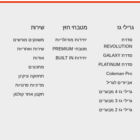
גרילי גז
מטבחי חוץ
שירות
סדרת
יחידות מודולריות
משווקים מורשים
REVOLUTION
מטבחי PREMIUM
שירות ואחריות
סדרת GALAXY
יחידות BUILT IN
אודות
סדרת PLATINUM
מתכונים
Coleman Pro
תחזוקה וניקיון
אביזרים לגריל
מדיניות פרטיות
גרילי גז 4 מבערים
תקנון אתר קולמן
גרילי גז 3 מבערים
גרילי גז 2 מבערים