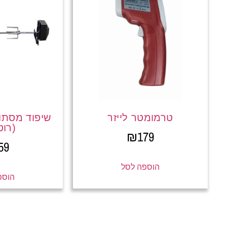
טרמומטר לייזר
שיפוד מסתוב
(רוט
₪
179
59
הוספה לסל
הוספ