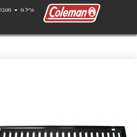
גריל גז
מטבחי