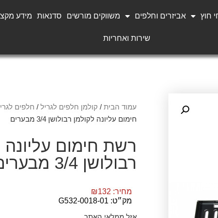
 חוץ
אביזרים וחלפים
משווקים מורשים
סדנאות
מידע מקצו
שירות ואחריות
עמוד הבית
/
קולמן חלפים לגריל
/
חלפים לגריל OLUTION
חימום עליונה לקולמן רבולושן 3/4 מבערים
רשת חימום עליונה ל
רבולושן 3/4 מבערים
מחיר:
132
₪
מק״ט: G532-0018-01
אזל ממלאי האתר