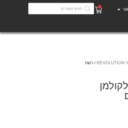
0
עי
REV
/ רשת
קולמן