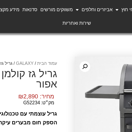
 חוץ
אביזרים וחלפים
משווקים מורשים
סדנאות
מידע מקצו
שירות ואחריות
עמוד הבית
/
GALAXY
/ גריל גז קולמן
אפור
מחיר:
2,890
₪
מק״ט: G52234
גריל עוצמתי עם טכנולוגי
הספק חום מבערים עיקריים: 00