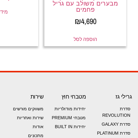
מבערים משולב עם גריל
פחמים
מידע
₪
4,690
הוספה לסל
גרילי גז
מטבחי חוץ
שירות
סדרת
יחידות מודולריות
משווקים מורשים
REVOLUTION
מטבחי PREMIUM
שירות ואחריות
סדרת GALAXY
יחידות BUILT IN
אודות
סדרת PLATINUM
מתכונים