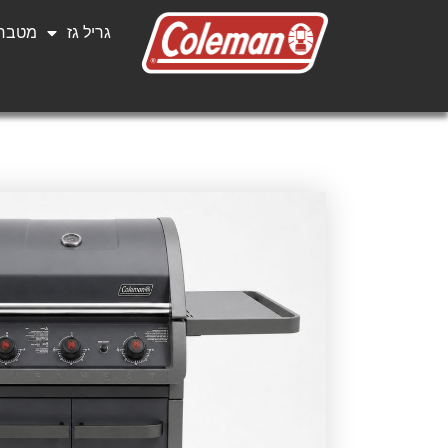
גריל גז
מטבחי