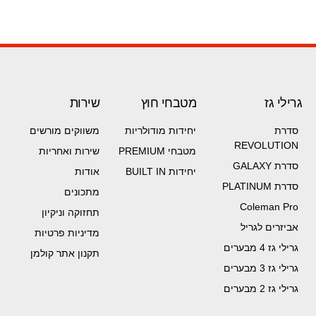
גרילי גז
מטבחי חוץ
שירות
סדרת
יחידות מודולריות
משווקים מורשים
REVOLUTION
מטבחי PREMIUM
שירות ואחריות
סדרת GALAXY
יחידות BUILT IN
אודות
סדרת PLATINUM
מתכונים
Coleman Pro
תחזוקה וניקיון
אביזרים לגריל
מדיניות פרטיות
גרילי גז 4 מבערים
תקנון אתר קולמן
גרילי גז 3 מבערים
גרילי גז 2 מבערים