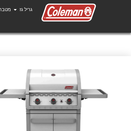
גריל גז
מטבחי